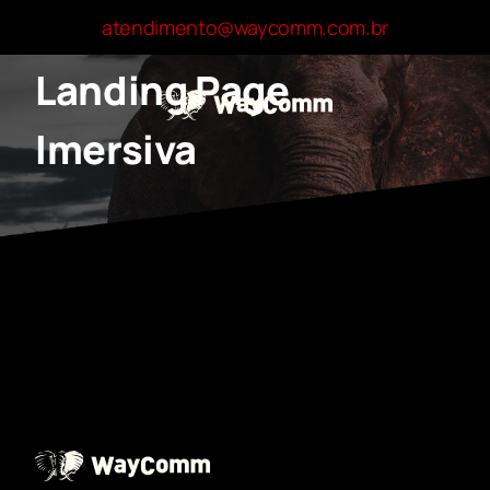
Skip
atendimento@waycomm.com.br
to
content
Landing Page
Imersiva